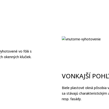
yhotovené vo fólii s
h okenných kľučiek.
VONKAJŠÍ POH
Biele plastové okná pôsobia 
sa stávajú charakteristickým
resp. fasády.