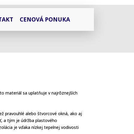
TAKT
CENOVÁ PONUKA
nto materiál sa uplatňuje v najrôznejších
ž pravouhlé alebo štvorcové okná, ako aj
ť, a tým je údržba plastového
lácia je vďaka nízkej tepelnej vodivosti