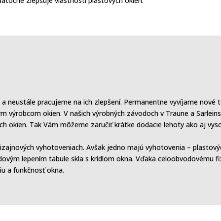
odatočne zlepšuje vlastnosti plastových okien.
a neustále pracujeme na ich zlepšení. Permanentne vyvíjame nové te
kym výrobcom okien. V našich výrobných závodoch
v Traune a Sarlein
h okien. Tak Vám môžeme zaručiť krátke dodacie lehoty ako aj vysok
jnových vyhotoveniach. Avšak jedno majú vyhotovenia – plastových
ovým lepením tabule skla s krídlom okna. Vďaka celoobvodovému fixá
iu a funkčnosť okna.