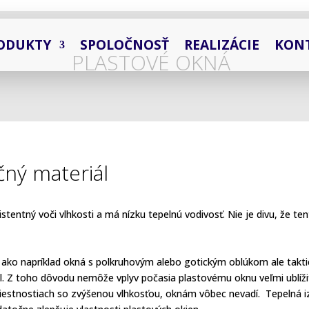
ODUKTY
SPOLOČNOSŤ
REALIZÁCIE
KON
PLASTOVÉ OKNÁ
čný materiál
stentný voči vlhkosti a má nízku tepelnú vodivosť. Nie je divu, že te
ko napríklad okná s polkruhovým alebo gotickým oblúkom ale taktie
ál. Z toho dôvodu nemôže vplyv počasia plastovému oknu veľmi ublíži
iestnostiach so zvýšenou vlhkosťou, oknám vôbec nevadí. Tepelná izo