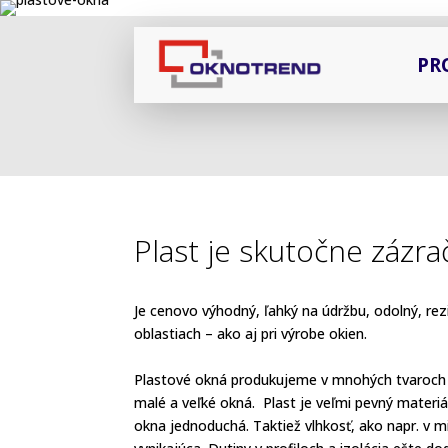
PR
Plast je skutočne zázra
Je cenovo výhodný, ľahký na údržbu, odolný, rezi
oblastiach – ako aj pri výrobe okien.
Plastové okná
produkujeme v mnohých tvaroch a
malé a
veľké okná
. Plast je veľmi pevný materi
okna jednoduchá. Taktiež vlhkosť, ako napr. v m