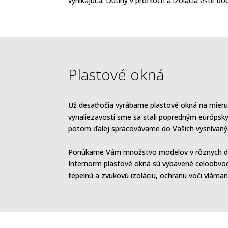
vynikajúca. Dutiny v profiloch a izolácia ešte d
Plastové okná
Už desaťročia vyrábame plastové okná na mieru 
vynaliezavosti sme sa stali popredným európs
potom ďalej spracovávame do Vašich vysnívanýc
Ponúkame Vám množstvo modelov v rôznych diza
Internorm plastové okná sú vybavené celoobvod
tepelnú a zvukovú izoláciu, ochranu voči vláman