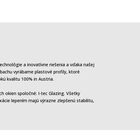
chnológie a inovatívne riešenia a vďaka našej
sbachu vyrábame plastové profily, ktoré
ú kvalitu 100% in Austria.
 okien spoločné: I-tec Glazing
. Všetky
cie lepením majú výrazne zlepšenú stabilitu,